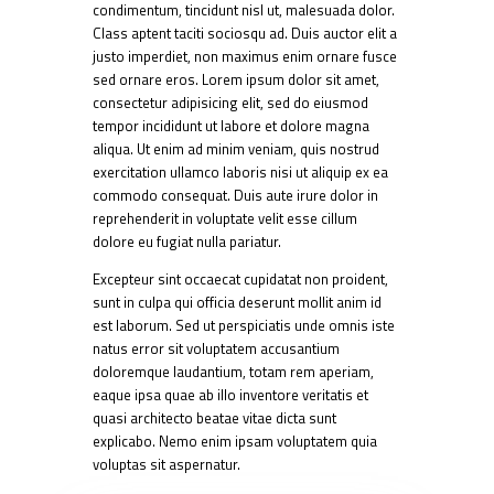
condimentum, tincidunt nisl ut, malesuada dolor.
Class aptent taciti sociosqu ad. Duis auctor elit a
justo imperdiet, non maximus enim ornare fusce
sed ornare eros. Lorem ipsum dolor sit amet,
consectetur adipisicing elit, sed do eiusmod
tempor incididunt ut labore et dolore magna
aliqua. Ut enim ad minim veniam, quis nostrud
exercitation ullamco laboris nisi ut aliquip ex ea
commodo consequat. Duis aute irure dolor in
reprehenderit in voluptate velit esse cillum
dolore eu fugiat nulla pariatur.
Excepteur sint occaecat cupidatat non proident,
sunt in culpa qui officia deserunt mollit anim id
est laborum. Sed ut perspiciatis unde omnis iste
natus error sit voluptatem accusantium
doloremque laudantium, totam rem aperiam,
eaque ipsa quae ab illo inventore veritatis et
quasi architecto beatae vitae dicta sunt
explicabo. Nemo enim ipsam voluptatem quia
voluptas sit aspernatur.