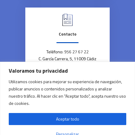
Contacto
Teléfono:
956 27 67 22
C. García Carrera, 5, 11009 Cádiz
Valoramos tu privacidad
Utilizamos cookies para mejorar su experiencia de navegación,
Copyright © | 2023 | Farmacia Maria José Doña |
publicar anuncios o contenidos personalizados y analizar
Todos los derechos reservados
nuestro tráfico. Al hacer clic en "Aceptar todo", acepta nuestro uso
de cookies.
Aceptar todo
Personalizar
Financiado por la Unión Europea – NextGenerationEU