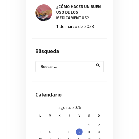
¿CÓMO HACER UN BUEN
USO DE LOS
MEDICAMENTOS?
1 de marzo de 2023
Búsqueda
Buscar:
Calendario
agosto 2026
L
M
X
J
V
S
D
1
2
3
4
5
6
7
8
9