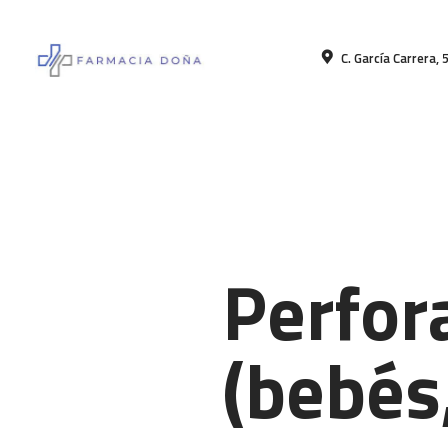
C. García Carrera, 
Perfor
(bebés