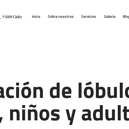
INICIO
Inicio
Sobre nosotros
Servicios
Galeria
Blo
SOBRE NOSOTROS
5, 11009 Cádiz
SERVICIOS
GALERIA
BLOG
CONTACTO
ación de lóbul
, niños y adul