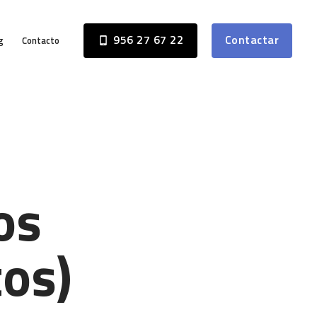
956 27 67 22
Contactar
g
Contacto
os
tos)